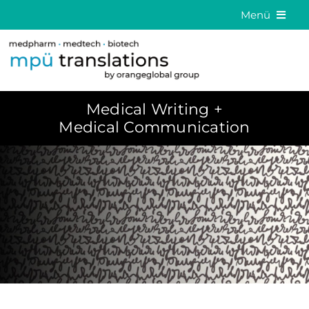
Skip
Menü
to
Medizinische Übersetzungen
content
Sprachlösungen
Medical Writing +
Über uns
Medical Communication
Kontakt
DE
EN