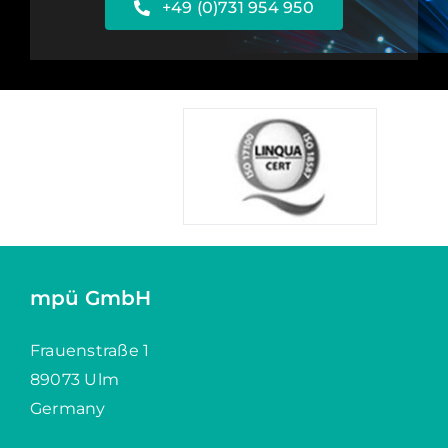
+49 (0)731 954 950
mpü GmbH
Frauenstraße 1
89073 Ulm
Germany