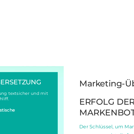
BERSETZUNG
Marketing-Ü
ng textsicher und mit
liff.
ERFOLG DE
stische
MARKENBOT
Der Schlüssel, um Mar