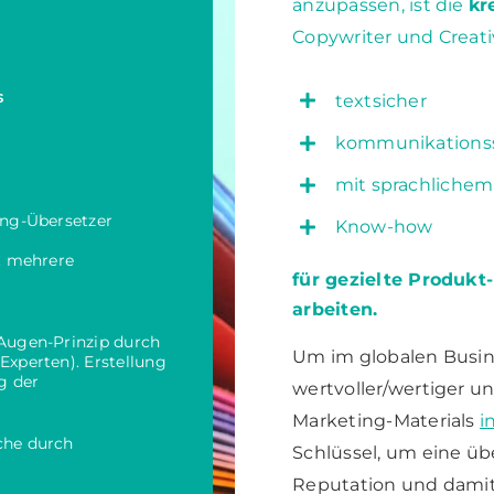
anzupassen, ist die
kr
Copywriter und Creativ
s
textsicher
kommunikations
mit sprachlichem
ing-Übersetzer
Know-how
. mehrere
für gezielte Produk
arbeiten.
Augen-Prinzip durch
Um im globalen Busine
Experten). Erstellung
g der
wertvoller/wertiger un
Marketing-Materials
i
ache durch
Schlüssel, um eine ü
Reputation und damit