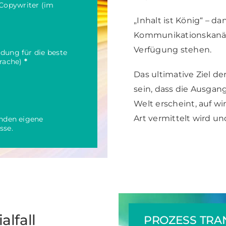
Copywriter (im
„Inhalt ist König“ – 
g
Kommunikationskanäle
Verfügung stehen.
dung für die beste
prache)
*
Das ultimative Ziel d
sein, dass die Ausgan
Welt erscheint, auf wi
Art vermittelt wird u
unden eigene
sse.
alfall
PROZESS TRA