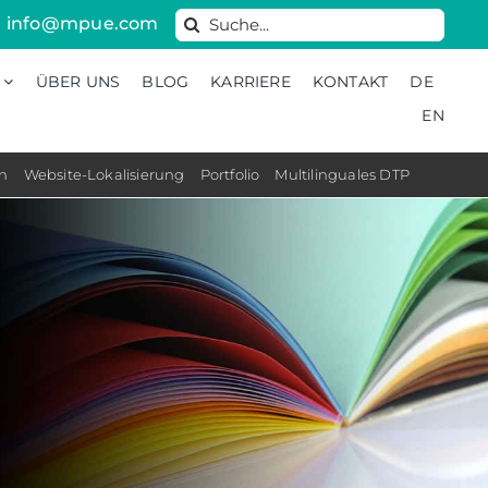
Search
info@mpue.com
for:
ÜBER UNS
BLOG
KARRIERE
KONTAKT
DE
EN
on
Website-Lokalisierung
Portfolio
Multilinguales DTP