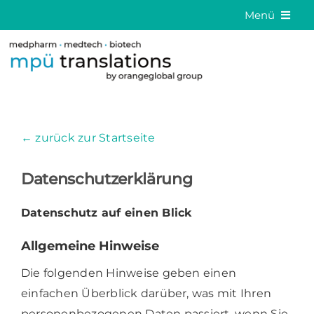
Skip
Menü
to
Medizinische Übersetzungen
content
Sprachlösungen
Über uns
← zurück zur Startseite
Kontakt
DE
Datenschutzerklärung
EN
Datenschutz auf einen Blick
Allgemeine Hinweise
Die folgenden Hinweise geben einen
einfachen Überblick darüber, was mit Ihren
personenbezogenen Daten passiert, wenn Sie